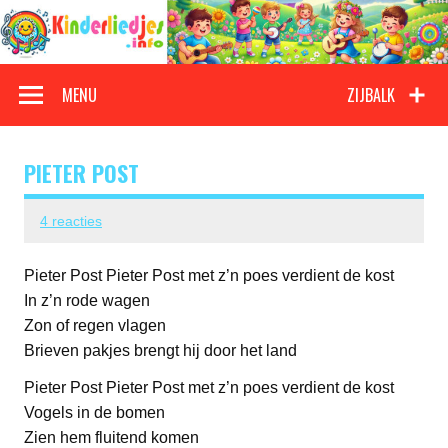
Doorgaan
naar
inhoud
Kinderliedjes
Een grote verzameling oude en nieuwe kinderliedjes
MENU
ZIJBALK
PIETER POST
4 reacties
Pieter Post Pieter Post met z’n poes verdient de kost
In z’n rode wagen
Zon of regen vlagen
Brieven pakjes brengt hij door het land
Pieter Post Pieter Post met z’n poes verdient de kost
Vogels in de bomen
Zien hem fluitend komen