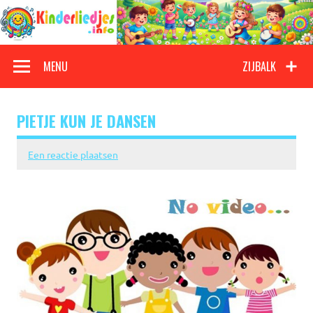
Doorgaan
naar
inhoud
Kinderliedjes
Een grote verzameling oude en nieuwe kinderliedjes
MENU
ZIJBALK
PIETJE KUN JE DANSEN
Een reactie plaatsen