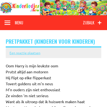
Doorgaan
naar
inhoud
Kinderliedjes
Een grote verzameling oude en nieuwe kinderliedjes
MENU
ZIJBALK
PRETPAKKET (KINDEREN VOOR KINDEREN)
Een reactie plaatsen
Oom Harry is mijn leukste oom
Prutst altijd aan motoren
Hij flipt op elke flipperkast
Tovert guldens uit m’n neus
M’n ouders zijn niet enthousiast
Ze vinden ‘m niet serieus
Want als ik uitroep dat ik huiswerk maken haat