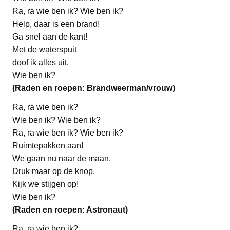
Ra, ra wie ben ik? Wie ben ik?
Help, daar is een brand!
Ga snel aan de kant!
Met de waterspuit
doof ik alles uit.
Wie ben ik?
(Raden en roepen: Brandweerman/vrouw)
Ra, ra wie ben ik?
Wie ben ik? Wie ben ik?
Ra, ra wie ben ik? Wie ben ik?
Ruimtepakken aan!
We gaan nu naar de maan.
Druk maar op de knop.
Kijk we stijgen op!
Wie ben ik?
(Raden en roepen: Astronaut)
Ra, ra wie ben ik?