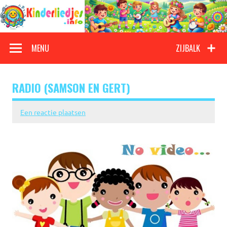
Doorgaan
naar
inhoud
Kinderliedjes
Een grote verzameling oude en nieuwe kinderliedjes
MENU
ZIJBALK
RADIO (SAMSON EN GERT)
Een reactie plaatsen