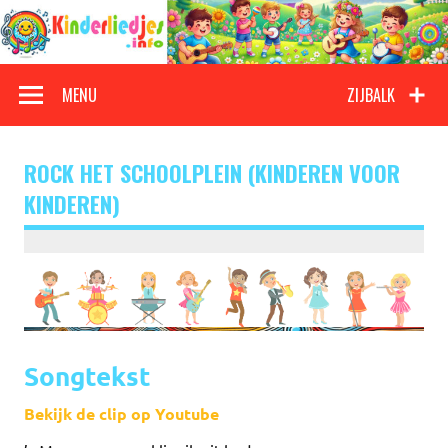
Doorgaan
naar
inhoud
Kinderliedjes
Een grote verzameling oude en nieuwe kinderliedjes
MENU
ZIJBALK
ROCK HET SCHOOLPLEIN (KINDEREN VOOR
KINDEREN)
Songtekst
Bekijk de clip op Youtube