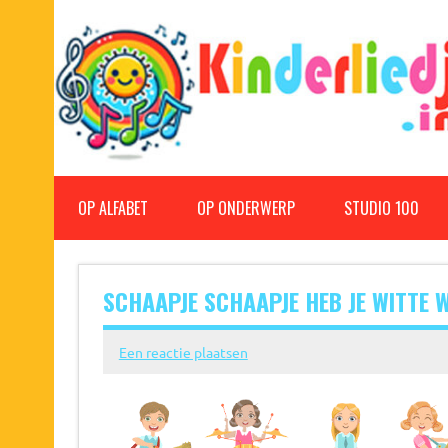
Doorgaan
naar
inhoud
Kinderliedjes
Een grote verzameling oude en nieuwe kinderliedjes
OP ALFABET
OP ONDERWERP
STUDIO 100
SCHAAPJE SCHAAPJE HEB JE WITTE 
Een reactie plaatsen