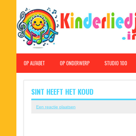
Doorgaan
naar
inhoud
Kinderliedjes
Een grote verzameling oude en nieuwe kinderliedjes
OP ALFABET
OP ONDERWERP
STUDIO 100
SINT HEEFT HET KOUD
Een reactie plaatsen