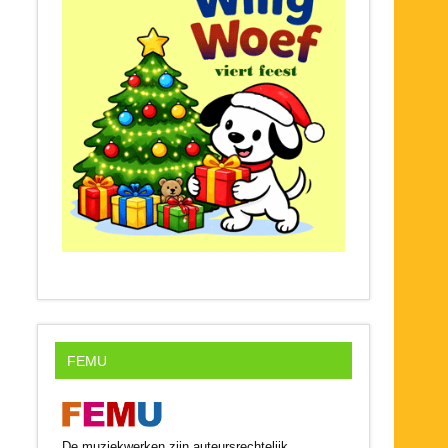
FEMU
De muziekwerken zijn auteursrechtelijk