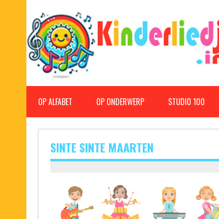
Doorgaan
naar
inhoud
Kinderliedjes
Een grote verzameling oude en nieuwe kinderliedjes
OP ALFABET
OP ONDERWERP
STUDIO 100
SINTE SINTE MAARTEN