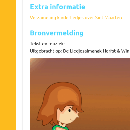
Extra informatie
Verzameling kinderliedjes over Sint Maarten
Bronvermelding
Tekst en muziek: —
Uitgebracht op: De Liedjesalmanak Herfst & Win