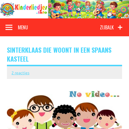
Doorgaan
naar
inhoud
Kinderliedjes
Een grote verzameling oude en nieuwe kinderliedjes
MENU
ZIJBALK
SINTERKLAAS DIE WOONT IN EEN SPAANS
KASTEEL
2 reacties