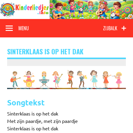
Doorgaan
naar
inhoud
Kinderliedjes
Een grote verzameling oude en nieuwe kinderliedjes
MENU
ZIJBALK
SINTERKLAAS IS OP HET DAK
Songtekst
Sinterklaas is op het dak
Met zijn paardje, met zijn paardje
Sinterklaas is op het dak