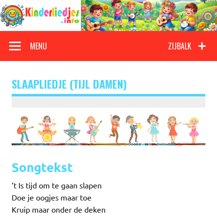
Doorgaan
naar
inhoud
Kinderliedjes
Een grote verzameling oude en nieuwe kinderliedjes
MENU
ZIJBALK
SLAAPLIEDJE (TIJL DAMEN)
Songtekst
’t Is tijd om te gaan slapen
Doe je oogjes maar toe
Kruip maar onder de deken