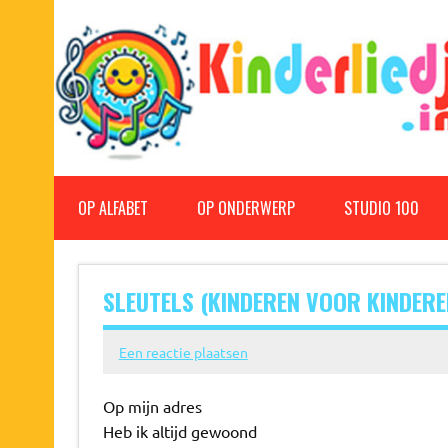
Doorgaan
naar
inhoud
Kinderliedjes
Een grote verzameling oude en nieuwe kinderliedjes
OP ALFABET
OP ONDERWERP
STUDIO 100
SLEUTELS (KINDEREN VOOR KINDERE
Een reactie plaatsen
Op mijn adres
Heb ik altijd gewoond