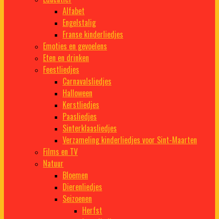
Alfabet
Engelstalig
Franse kinderliedjes
Emoties en gevoelens
Eten en drinken
Feestliedjes
Carnavalsliedjes
Halloween
Kerstliedjes
Paasliedjes
Sinterklaasliedjes
Verzameling kinderliedjes voor Sint-Maarten
Films en TV
Natuur
Bloemen
Dierenliedjes
Seizoenen
Herfst