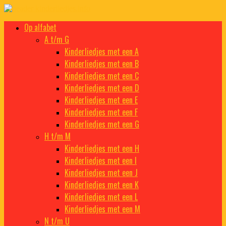
Doorgaan
naar
Kinderliedjes
Een grote verzameling oude en nieuwe kinderliedjes
Op alfabet
inhoud
A t/m G
Kinderliedjes met een A
Kinderliedjes met een B
Kinderliedjes met een C
Kinderliedjes met een D
Kinderliedjes met een E
Kinderliedjes met een F
Kinderliedjes met een G
H t/m M
Kinderliedjes met een H
Kinderliedjes met een I
Kinderliedjes met een J
Kinderliedjes met een K
Kinderliedjes met een L
Kinderliedjes met een M
N t/m U