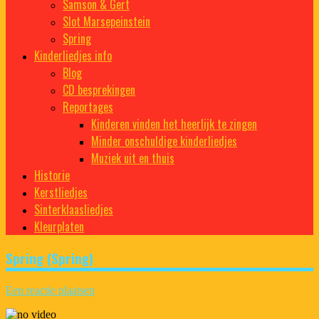
Samson & Gert
Slot Marsepeinstein
Spring
Kinderliedjes info
Blog
CD besprekingen
Reportages
Kinderen vinden het heerlijk te zingen
Minder onschuldige kinderliedjes
Muziek uit en thuis
Historie
Kerstliedjes
Sinterklaasliedjes
Kleurplaten
Spring (Spring)
Een reactie plaatsen