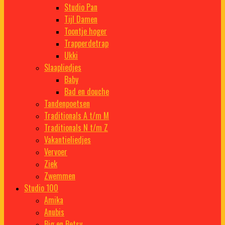
Studio Pan
Tijl Damen
Toontje hoger
Trapperdetrap
Ukki
Slaapliedjes
Baby
Bad en douche
Tandenpoetsen
Traditionals A t/m M
Traditionals N t/m Z
Vakantieliedjes
Vervoer
Ziek
Zwemmen
Studio 100
Amika
Anubis
Big en Betsy