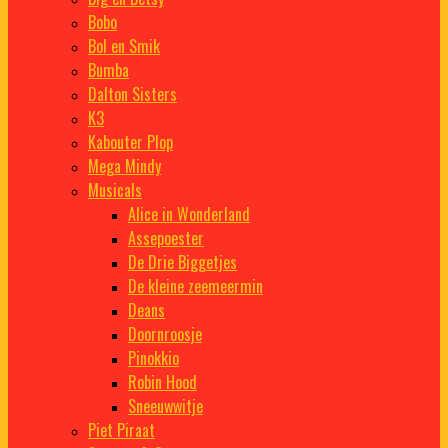
Bobo
Bol en Smik
Bumba
Dalton Sisters
K3
Kabouter Plop
Mega Mindy
Musicals
Alice in Wonderland
Assepoester
De Drie Biggetjes
De kleine zeemeermin
Deans
Doornroosje
Pinokkio
Robin Hood
Sneeuwwitje
Piet Piraat