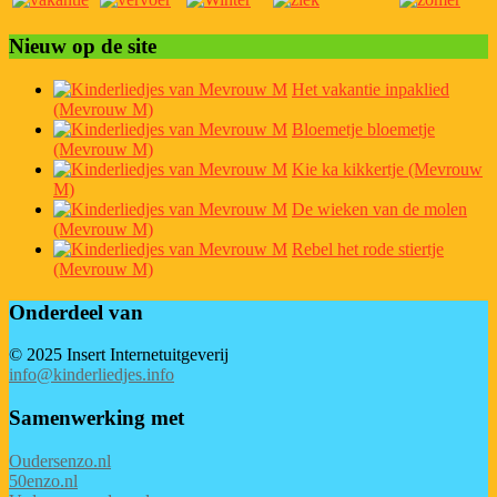
Nieuw op de site
Het vakantie inpaklied
(Mevrouw M)
Bloemetje bloemetje
(Mevrouw M)
Kie ka kikkertje (Mevrouw
M)
De wieken van de molen
(Mevrouw M)
Rebel het rode stiertje
(Mevrouw M)
Onderdeel van
© 2025 Insert Internetuitgeverij
info@kinderliedjes.info
Samenwerking met
Oudersenzo.nl
50enzo.nl