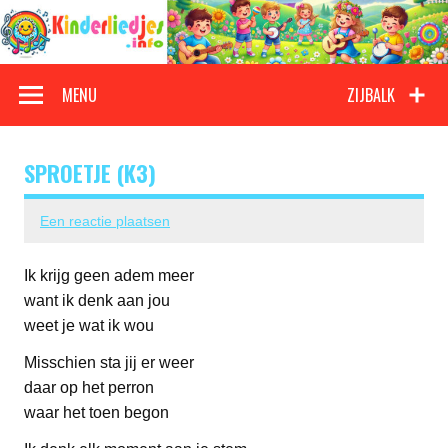
Doorgaan
naar
inhoud
Kinderliedjes
Een grote verzameling oude en nieuwe kinderliedjes
MENU
ZIJBALK
SPROETJE (K3)
Een reactie plaatsen
Ik krijg geen adem meer
want ik denk aan jou
weet je wat ik wou
Misschien sta jij er weer
daar op het perron
waar het toen begon