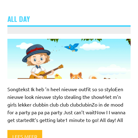
ALL DAY
Songtekst Ik heb ’n heel nieuwe outfit so so styloEen
nieuwe look nieuwe stylo stealing the showMet m’n
girls lekker clubbin club club clubclubinZo in de mood
for a party pa pa pa party Just can’t waitNow I I wanna
get startedIt’s getting late1 minute to go! All day! All
LEES MEER