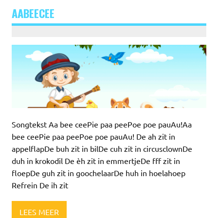
AABEECEE
Songtekst Aa bee ceePie paa peePoe poe pauAu!Aa
bee ceePie paa peePoe poe pauAu! De ah zit in
appelflapDe buh zit in bilDe cuh zit in circusclownDe
duh in krokodil De èh zit in emmertjeDe fff zit in
floepDe guh zit in goochelaarDe huh in hoelahoep
Refrein De ih zit
LEES MEER