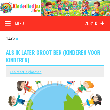
Doorgaan
naar
inhoud
Kinderliedjes
Een grote verzameling oude en nieuwe kinderliedjes
MENU
ZIJBALK
TAG:
A
ALS IK LATER GROOT BEN (KINDEREN VOOR
KINDEREN)
Een reactie plaatsen