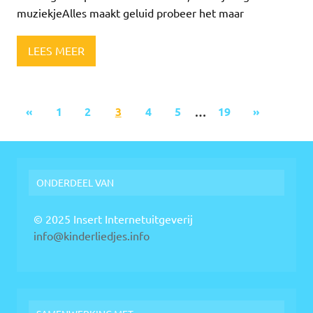
muziekjeAlles maakt geluid probeer het maar
LEES MEER
«
1
2
3
4
5
…
19
»
ONDERDEEL VAN
© 2025 Insert Internetuitgeverij
info@kinderliedjes.info