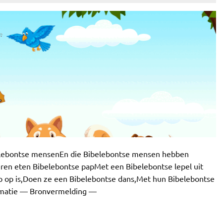
elebontse mensenEn die Bibelebontse mensen hebben
ren eten Bibelebontse papMet een Bibelebontse lepel uit
p op is,Doen ze een Bibelebontse dans,Met hun Bibelebontse
ormatie — Bronvermelding —