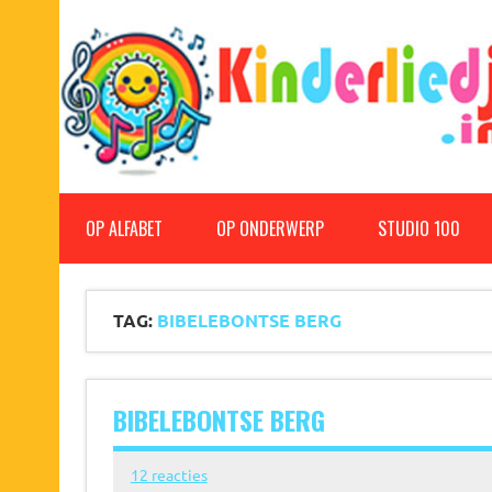
Doorgaan
naar
inhoud
Kinderliedjes
Een grote verzameling oude en nieuwe kinderliedjes
OP ALFABET
OP ONDERWERP
STUDIO 100
TAG:
BIBELEBONTSE BERG
BIBELEBONTSE BERG
12 reacties