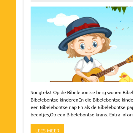
Songtekst Op de Bibelebontse berg wonen Bib
Bibelebontse kinderenEn die Bibelebontse kinde
een Bibelebontse nap En als de Bibelebontse pa
beentjes,Op een Bibelebontse krans. Extra inf
LEES MEER