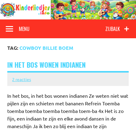
Doorgaan
naar
inhoud
Kinderliedjes
Een grote verzameling oude en nieuwe kinderliedjes
MENU
ZIJBALK
TAG:
COWBOY BILLIE BOEM
IN HET BOS WONEN INDIANEN
2 reacties
In het bos, in het bos wonen indianen Ze weten niet wat
pijlen zijn en schieten met bananen Refrein Toemba
toemba toemba toemba toemba toem-ba 4x Het is zo
fijn, een indiaan te zijn en elke avond dansen in de
maneschijn Ja ik ben zo blij een indiaan te zijn