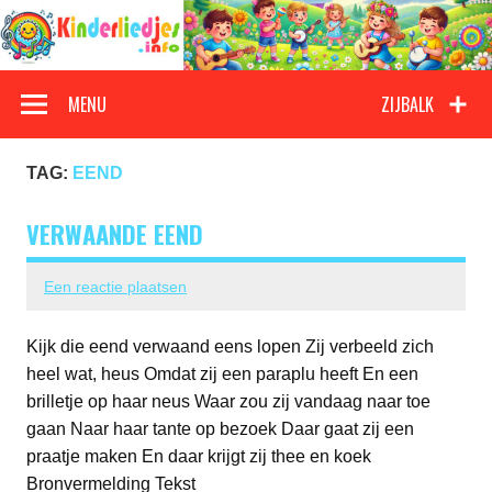
Doorgaan
naar
inhoud
Kinderliedjes
Een grote verzameling oude en nieuwe kinderliedjes
MENU
ZIJBALK
TAG:
EEND
VERWAANDE EEND
Een reactie plaatsen
Kijk die eend verwaand eens lopen Zij verbeeld zich
heel wat, heus Omdat zij een paraplu heeft En een
brilletje op haar neus Waar zou zij vandaag naar toe
gaan Naar haar tante op bezoek Daar gaat zij een
praatje maken En daar krijgt zij thee en koek
Bronvermelding Tekst