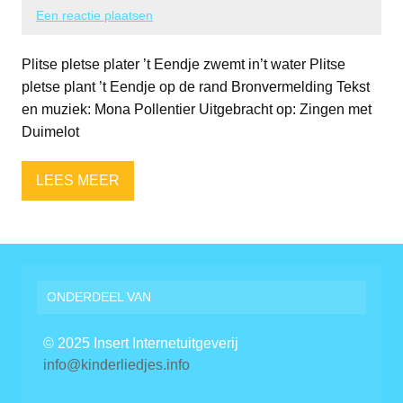
Een reactie plaatsen
Plitse pletse plater ’t Eendje zwemt in’t water Plitse
pletse plant ’t Eendje op de rand Bronvermelding Tekst
en muziek: Mona Pollentier Uitgebracht op: Zingen met
Duimelot
LEES MEER
ONDERDEEL VAN
© 2025 Insert Internetuitgeverij
info@kinderliedjes.info