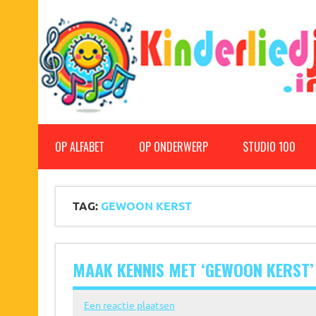
Doorgaan
naar
inhoud
Kinderliedjes
Een grote verzameling oude en nieuwe kinderliedjes
OP ALFABET
OP ONDERWERP
STUDIO 100
TAG:
GEWOON KERST
MAAK KENNIS MET ‘GEWOON KERST
Een reactie plaatsen