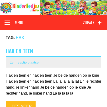
Doorgaan
naar
inhoud
Kinderliedjes
Een grote verzameling oude en nieuwe kinderliedjes
MENU
ZIJBALK
TAG:
HAK
HAK EN TEEN
Een reactie plaatsen
Hak en teen en hak en teen Je beide handen op je knie
Hak en teen en hak en teen La la la la la la! En je rechter
hand, je linker hand Je beide handen op je knie Je
rechter hand, je linker hand La la la la la
LEES MEER