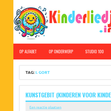
Doorgaan
naar
inhoud
Kinderliedjes
Een grote verzameling oude en nieuwe kinderliedjes
OP ALFABET
OP ONDERWERP
STUDIO 100
TAG:
I. GORT
KUNSTGEBIT (KINDEREN VOOR KIND
Een reactie plaatsen