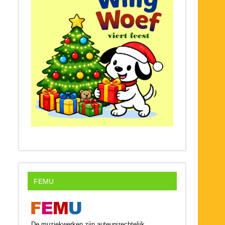
FEMU
De muziekwerken zijn auteursrechtelijk