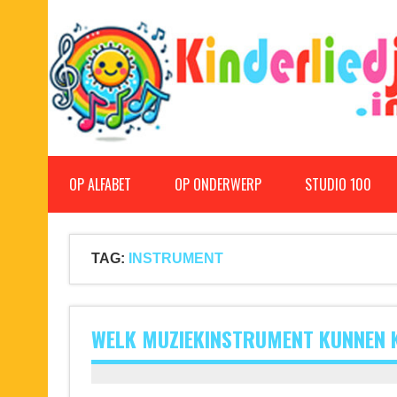
Doorgaan
naar
inhoud
Kinderliedjes
Een grote verzameling oude en nieuwe kinderliedjes
OP ALFABET
OP ONDERWERP
STUDIO 100
TAG:
INSTRUMENT
WELK MUZIEKINSTRUMENT KUNNEN K