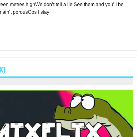
fteen metres highWe don’t tell a lie See them and you’ll be
 ain’t porousCos I stay
X)