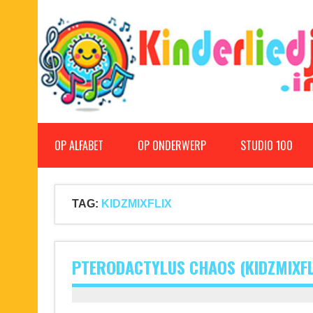
Doorgaan
naar
inhoud
Kinderliedjes
Een grote verzameling oude en nieuwe kinderliedjes
OP ALFABET
OP ONDERWERP
STUDIO 100
TAG:
KIDZMIXFLIX
PTERODACTYLUS CHAOS (KIDZMIXFL