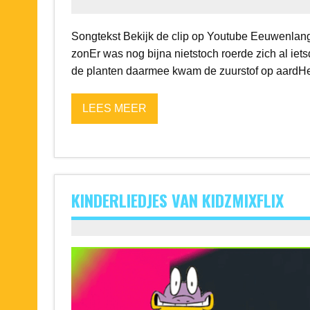
Songtekst Bekijk de clip op Youtube Eeuwenlang
zonEr was nog bijna nietstoch roerde zich al iet
de planten daarmee kwam de zuurstof op aardHet
LEES MEER
KINDERLIEDJES VAN KIDZMIXFLIX