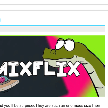
)
nd you’ll be surprisedThey are such an enormous sizeTheir