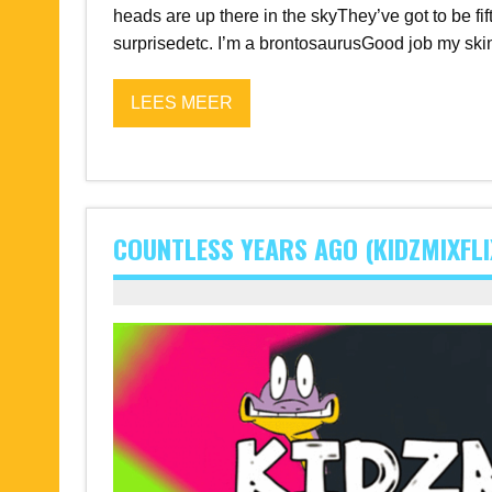
heads are up there in the skyThey’ve got to be fi
surprisedetc. I’m a brontosaurusGood job my skin
LEES MEER
COUNTLESS YEARS AGO (KIDZMIXFLI