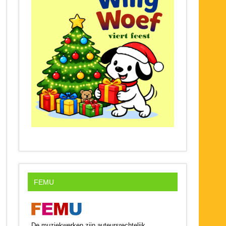
FEMU
De muziekwerken zijn auteursrechtelijk