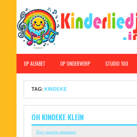
Doorgaan
naar
inhoud
Kinderliedjes
Een grote verzameling oude en nieuwe kinderliedjes
OP ALFABET
OP ONDERWERP
STUDIO 100
TAG:
KINDEKE
OH KINDEKE KLEIN
Een reactie plaatsen