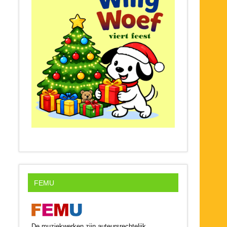
FEMU
De muziekwerken zijn auteursrechtelijk