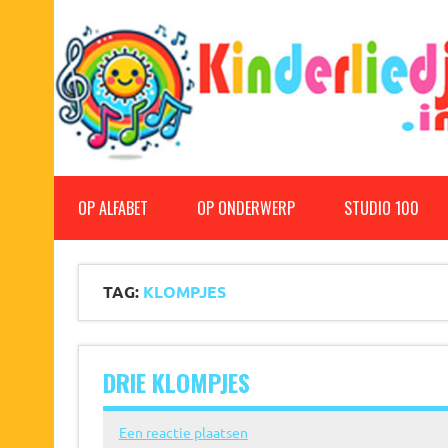
Doorgaan
naar
inhoud
Kinderliedjes
Een grote verzameling oude en nieuwe kinderliedjes
OP ALFABET
OP ONDERWERP
STUDIO 100
TAG:
KLOMPJES
DRIE KLOMPJES
Een reactie plaatsen