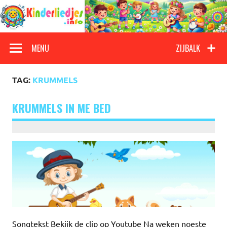
Doorgaan
naar
inhoud
Kinderliedjes
Een grote verzameling oude en nieuwe kinderliedjes
MENU
ZIJBALK
TAG:
KRUMMELS
KRUMMELS IN ME BED
Songtekst Bekijk de clip op Youtube Na weken noeste