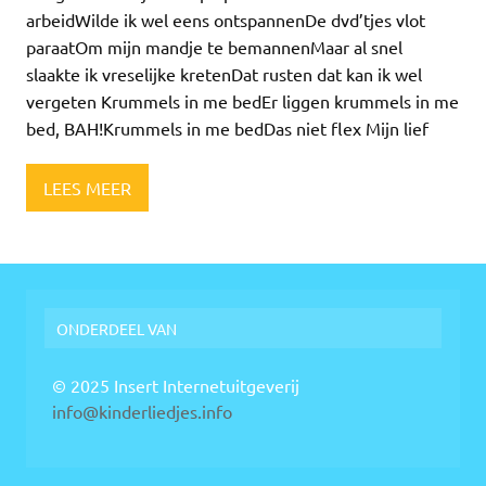
arbeidWilde ik wel eens ontspannenDe dvd’tjes vlot
paraatOm mijn mandje te bemannenMaar al snel
slaakte ik vreselijke kretenDat rusten dat kan ik wel
vergeten Krummels in me bedEr liggen krummels in me
bed, BAH!Krummels in me bedDas niet flex Mijn lief
LEES MEER
ONDERDEEL VAN
© 2025 Insert Internetuitgeverij
info@kinderliedjes.info