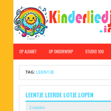
Doorgaan
naar
inhoud
Kinderliedjes
Een grote verzameling oude en nieuwe kinderliedjes
OP ALFABET
OP ONDERWERP
STUDIO 100
TAG:
LEENTJE
LEENTJE LEERDE LOTJE LOPEN
2 reacties