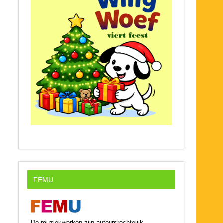
FEMU
De muziekwerken zijn auteursrechtelijk