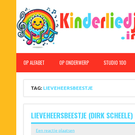
Doorgaan
naar
inhoud
Kinderliedjes
Een grote verzameling oude en nieuwe kinderliedjes
OP ALFABET
OP ONDERWERP
STUDIO 100
TAG:
LIEVEHEERSBEESTJE
LIEVEHEERSBEESTJE (DIRK SCHEELE)
Een reactie plaatsen