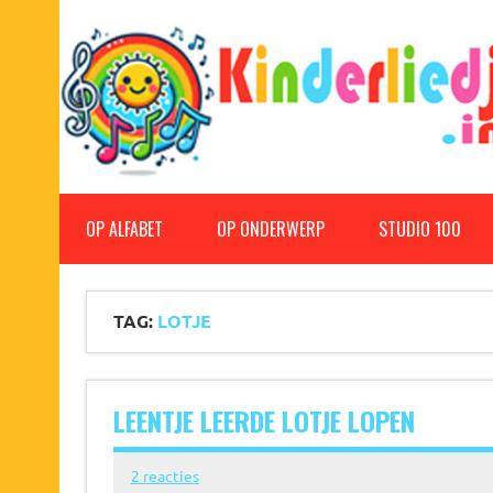
Doorgaan
naar
inhoud
Kinderliedjes
Een grote verzameling oude en nieuwe kinderliedjes
OP ALFABET
OP ONDERWERP
STUDIO 100
TAG:
LOTJE
LEENTJE LEERDE LOTJE LOPEN
2 reacties