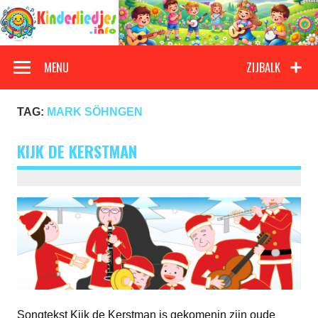
Doorgaan
naar
inhoud
Kinderliedjes
Een grote verzameling oude en nieuwe kinderliedjes
MENU
ZIJBALK
TAG:
MARK SÖHNGEN
KIJK DE KERSTMAN
Songtekst Kijk de Kerstman is gekomenin zijn oude