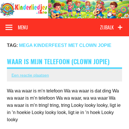
Doorgaan
naar
inhoud
Kinderliedjes
Een grote verzameling oude en nieuwe kinderliedjes
MENU
ZIJBALK
TAG:
MEGA KINDERFEEST MET CLOWN JOPIE
WAAR IS MIJN TELEFOON (CLOWN JOPIE)
Een reactie plaatsen
Wa wa waar is m’n telefoon Wa wa waar is dat ding Wa
wa waar is m’n telefoon Wa wa waar, wa wa waar Wa
wa waar is m’n tring! tring, tring Looky looky looky, ligt ie
in ’n hoekie Looky looky look, ligt ie in ’n hoek Looky
looky