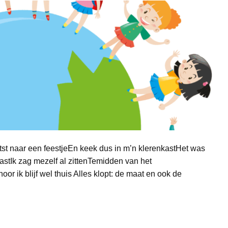
tst naar een feestjeEn keek dus in m’n klerenkastHet was
stIk zag mezelf al zittenTemidden van het
or ik blijf wel thuis Alles klopt: de maat en ook de