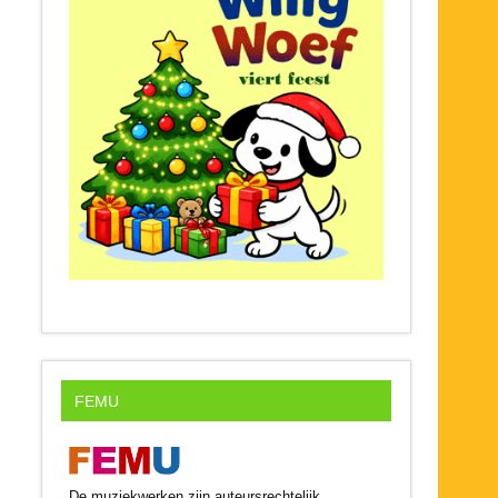
FEMU
De muziekwerken zijn auteursrechtelijk