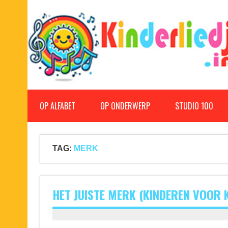
Doorgaan
naar
inhoud
Kinderliedjes
Een grote verzameling oude en nieuwe kinderliedjes
OP ALFABET
OP ONDERWERP
STUDIO 100
TAG:
MERK
HET JUISTE MERK (KINDEREN VOOR 