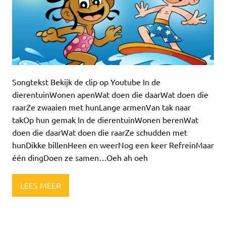
Songtekst Bekijk de clip op Youtube In de
dierentuinWonen apenWat doen die daarWat doen die
raarZe zwaaien met hunLange armenVan tak naar
takOp hun gemak In de dierentuinWonen berenWat
doen die daarWat doen die raarZe schudden met
hunDikke billenHeen en weerNog een keer RefreinMaar
één dingDoen ze samen…Oeh ah oeh
LEES MEER