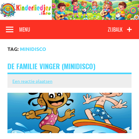
Doorgaan
naar
inhoud
Kinderliedjes
Een grote verzameling oude en nieuwe kinderliedjes
MENU
ZIJBALK
TAG:
MINIDISCO
DE FAMILIE VINGER (MINIDISCO)
Een reactie plaatsen