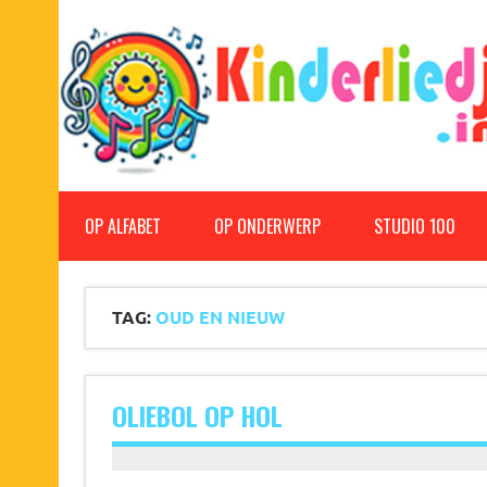
Doorgaan
naar
inhoud
Kinderliedjes
Een grote verzameling oude en nieuwe kinderliedjes
OP ALFABET
OP ONDERWERP
STUDIO 100
TAG:
OUD EN NIEUW
OLIEBOL OP HOL