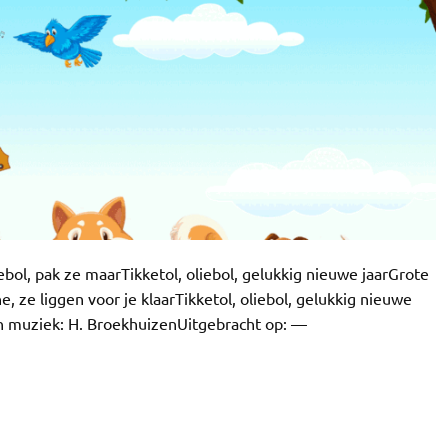
ebol, pak ze maarTikketol, oliebol, gelukkig nieuwe jaarGrote
, ze liggen voor je klaarTikketol, oliebol, gelukkig nieuwe
n muziek: H. BroekhuizenUitgebracht op: —