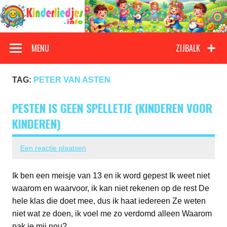
Doorgaan
naar
inhoud
Kinderliedjes
Een grote verzameling oude en nieuwe kinderliedjes
MENU
ZIJBALK
TAG:
PETER VAN ASTEN
PESTEN IS GEEN SPELLETJE (KINDEREN VOOR
KINDEREN)
Een reactie plaatsen
Ik ben een meisje van 13 en ik word gepest Ik weet niet
waarom en waarvoor, ik kan niet rekenen op de rest De
hele klas die doet mee, dus ik haat iedereen Ze weten
niet wat ze doen, ik voel me zo verdomd alleen Waarom
pak je mij nou?