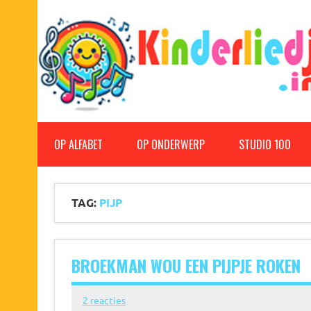
Doorgaan
naar
inhoud
Kinderliedjes
Een grote verzameling oude en nieuwe kinderliedjes
OP ALFABET
OP ONDERWERP
STUDIO 100
TAG:
PIJP
BROEKMAN WOU EEN PIJPJE ROKEN
2 reacties