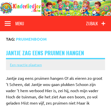
Doorgaan
naar
inhoud
Kinderliedjes
Een grote verzameling oude en nieuwe kinderliedjes
MENU
ZIJBALK
TAG:
PRUIMENBOOM
JANTJE ZAG EENS PRUIMEN HANGEN
Een reactie plaatsen
Jantje zag eens pruimen hangen O! als eieren zo groot
’t Scheen, dat Jantje wou gaan plukken Schoon zijn
vader ’t hem verbood Hier is, zei hij, noch mijn vader
Noch de tuinman, die het ziet Aan een boom, zo vol
geladen Mist men vijf, zes pruimen niet Maar ik