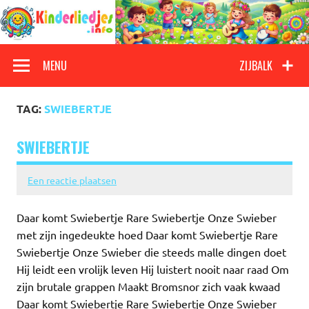
Doorgaan
naar
inhoud
Kinderliedjes
Een grote verzameling oude en nieuwe kinderliedjes
MENU
ZIJBALK
TAG:
SWIEBERTJE
SWIEBERTJE
Een reactie plaatsen
Daar komt Swiebertje Rare Swiebertje Onze Swieber
met zijn ingedeukte hoed Daar komt Swiebertje Rare
Swiebertje Onze Swieber die steeds malle dingen doet
Hij leidt een vrolijk leven Hij luistert nooit naar raad Om
zijn brutale grappen Maakt Bromsnor zich vaak kwaad
Daar komt Swiebertje Rare Swiebertje Onze Swieber