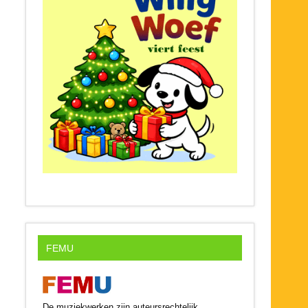
FEMU
De muziekwerken zijn auteursrechtelijk