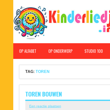
Doorgaan
naar
inhoud
Kinderliedjes
Een grote verzameling oude en nieuwe kinderliedjes
OP ALFABET
OP ONDERWERP
STUDIO 100
TAG:
TOREN
TOREN BOUWEN
Een reactie plaatsen