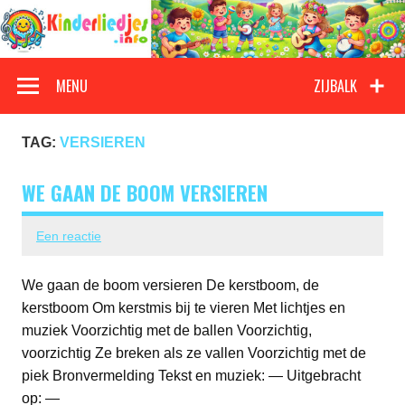
Doorgaan
naar
inhoud
Kinderliedjes
Een grote verzameling oude en nieuwe kinderliedjes
MENU
ZIJBALK
TAG:
VERSIEREN
WE GAAN DE BOOM VERSIEREN
Een reactie
We gaan de boom versieren De kerstboom, de
kerstboom Om kerstmis bij te vieren Met lichtjes en
muziek Voorzichtig met de ballen Voorzichtig,
voorzichtig Ze breken als ze vallen Voorzichtig met de
piek Bronvermelding Tekst en muziek: — Uitgebracht
op: —