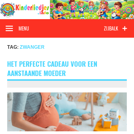
Doorgaan
naar
inhoud
Kinderliedjes
Een grote verzameling oude en nieuwe kinderliedjes
MENU
ZIJBALK
TAG:
ZWANGER
HET PERFECTE CADEAU VOOR EEN
AANSTAANDE MOEDER