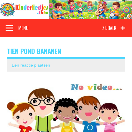
Doorgaan
naar
inhoud
Kinderliedjes
Een grote verzameling oude en nieuwe kinderliedjes
MENU
ZIJBALK
TIEN POND BANANEN
Een reactie plaatsen