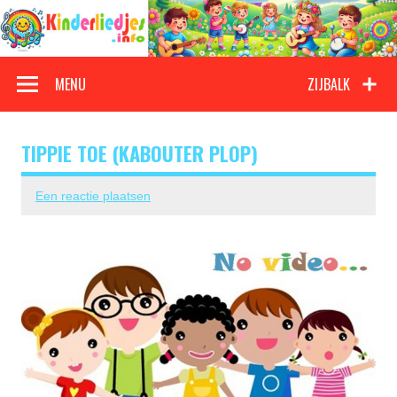
Doorgaan
naar
inhoud
Kinderliedjes
Een grote verzameling oude en nieuwe kinderliedjes
MENU
ZIJBALK
TIPPIE TOE (KABOUTER PLOP)
Een reactie plaatsen