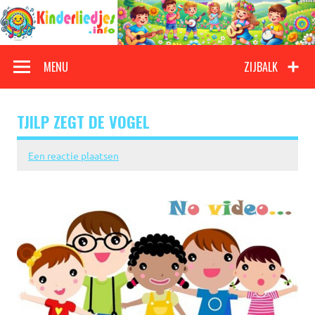
Doorgaan
naar
inhoud
Kinderliedjes
Een grote verzameling oude en nieuwe kinderliedjes
MENU
ZIJBALK
TJILP ZEGT DE VOGEL
Een reactie plaatsen