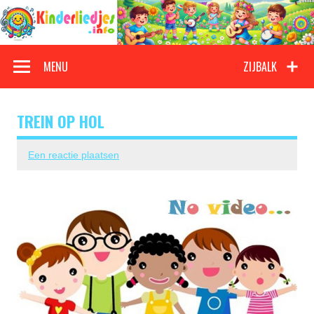
Doorgaan
naar
inhoud
Kinderliedjes
Een grote verzameling oude en nieuwe kinderliedjes
MENU
ZIJBALK
TREIN OP HOL
Een reactie plaatsen