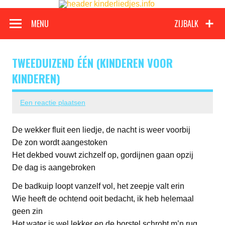
Kinderli
Doorgaan
naar
Een grote verzameling oude en nieuwe kinderliedjes
inhoud
MENU
ZIJBALK
TWEEDUIZEND ÉÉN (KINDEREN VOOR
KINDEREN)
Een reactie plaatsen
De wekker fluit een liedje, de nacht is weer voorbij
De zon wordt aangestoken
Het dekbed vouwt zichzelf op, gordijnen gaan opzij
De dag is aangebroken
De badkuip loopt vanzelf vol, het zeepje valt erin
Wie heeft de ochtend ooit bedacht, ik heb helemaal
geen zin
Het water is wel lekker en de borstel schrobt m’n rug