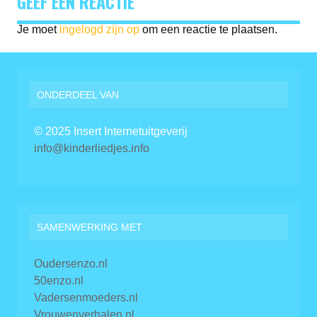
GEEF EEN REACTIE
Je moet
ingelogd zijn op
om een reactie te plaatsen.
ONDERDEEL VAN
© 2025 Insert Internetuitgeverij
info@kinderliedjes.info
SAMENWERKING MET
Oudersenzo.nl
50enzo.nl
Vadersenmoeders.nl
Vrouwenverhalen.nl