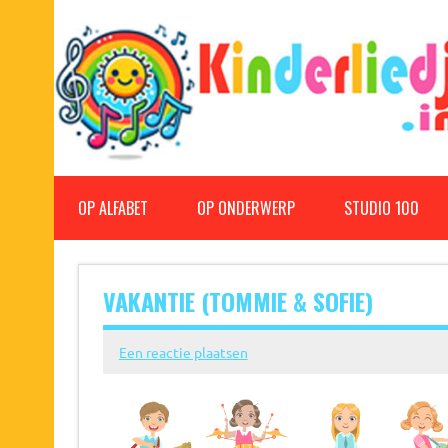
Doorgaan
naar
inhoud
Kinderliedjes
Een grote verzameling oude en nieuwe kinderliedjes
OP ALFABET
OP ONDERWERP
STUDIO 100
VAKANTIE (TOMMIE & SOFIE)
Een reactie plaatsen