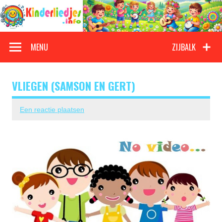
Doorgaan
naar
inhoud
Kinderliedjes
Een grote verzameling oude en nieuwe kinderliedjes
MENU
ZIJBALK
VLIEGEN (SAMSON EN GERT)
Een reactie plaatsen