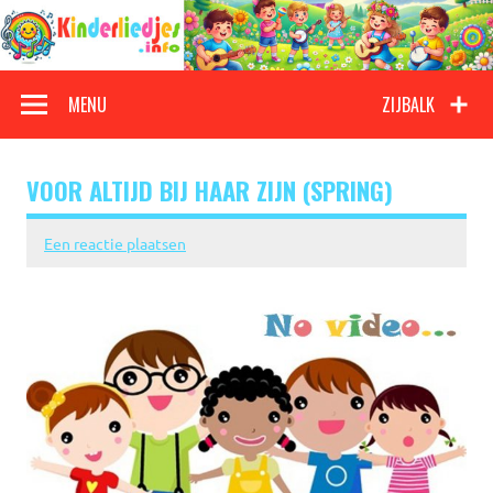
Doorgaan
naar
inhoud
Kinderliedjes
Een grote verzameling oude en nieuwe kinderliedjes
MENU
ZIJBALK
VOOR ALTIJD BIJ HAAR ZIJN (SPRING)
Een reactie plaatsen